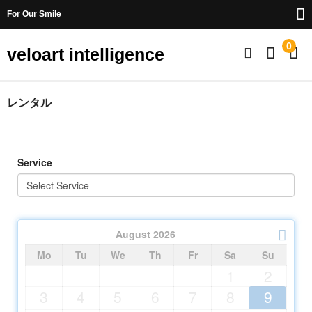
For Our Smile
0
veloart intelligence
ベロモービルとは
レンタル
なぜベロモービルか？
お客様の声
Service
製品
ベロモービル
August
2026
レンタル
Mo
Tu
We
Th
Fr
Sa
Su
1
2
カート
3
4
5
6
7
8
9
オーナーズリスト