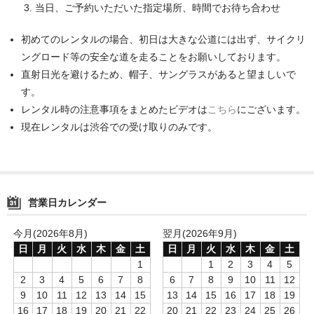
当日、ご予約いただいた指定場所、時間でお待ち合わせ
初めてのレンタルの場合、初日は大きな公道には出ず、サイクリ
ングロード等の安全な道を走ることをお願いしております。
直射日光を避けるため、帽子、サングラスがあると望ましいで
す。
レンタル時の注意事項をまとめたビデオは
こちら
にございます。
現在レンタルは渋谷での受け取りのみです。
営業日カレンダー
今月(2026年8月)
翌月(2026年9月)
日
月
火
水
木
金
土
日
月
火
水
木
金
土
1
1
2
3
4
5
2
3
4
5
6
7
8
6
7
8
9
10
11
12
9
10
11
12
13
14
15
13
14
15
16
17
18
19
16
17
18
19
20
21
22
20
21
22
23
24
25
26