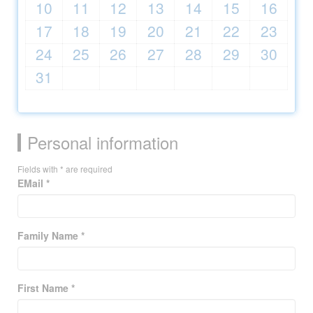
10
11
12
13
14
15
16
会社概要
17
18
19
20
21
22
23
24
25
26
27
28
29
30
ビジョン
31
ビデオ
特定商取引法に基づく表記
Personal information
イベント
Fields with * are required
ブログ
EMail *
お問い合わせ
FAQ
Family Name *
アンケート
First Name *