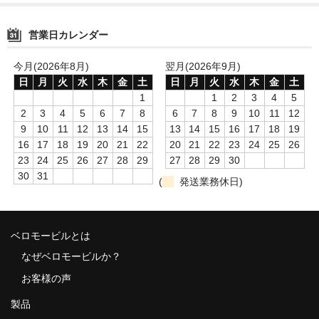
会社概要
営業日カレンダー
ビジョン
今月(2026年8月)
翌月(2026年9月)
日
月
火
水
木
金
土
日
月
火
水
木
金
土
ビデオ
1
1
2
3
4
5
2
3
4
5
6
7
8
6
7
8
9
10
11
12
特定商取引法に基づく表記
9
10
11
12
13
14
15
13
14
15
16
17
18
19
イベント
16
17
18
19
20
21
22
20
21
22
23
24
25
26
23
24
25
26
27
28
29
27
28
29
30
ブログ
30
31
(
発送業務休日)
お問い合わせ
FAQ
ベロモービルとは
なぜベロモービルか？
アンケート
お客様の声
製品