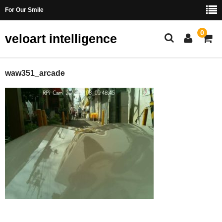
For Our Smile
0
veloart intelligence
ベロモービルとは
waw351_arcade
なぜベロモービルか？
お客様の声
製品
ベロモービル
レンタル
カート
オーナーズリスト