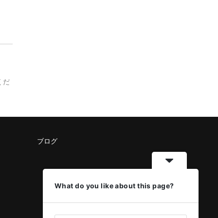
くだ
ブログ
What do you like about this page?