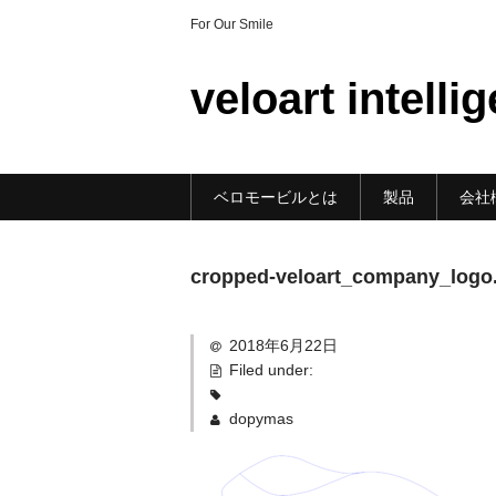
For Our Smile
veloart intelli
ベロモービルとは
製品
会社
cropped-veloart_company_logo
2018年6月22日
Filed under:
dopymas