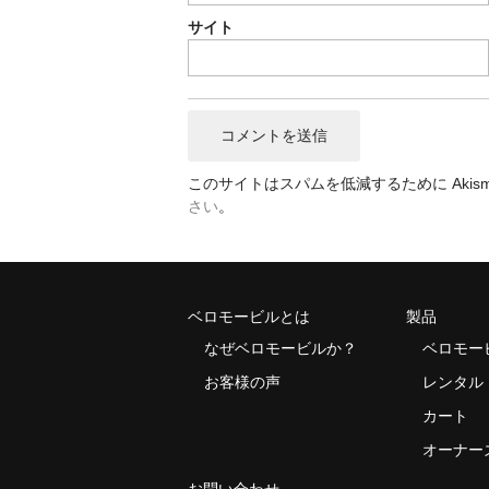
サイト
このサイトはスパムを低減するために Akism
さい
。
ベロモービルとは
製品
なぜベロモービルか？
ベロモー
お客様の声
レンタル
カート
オーナー